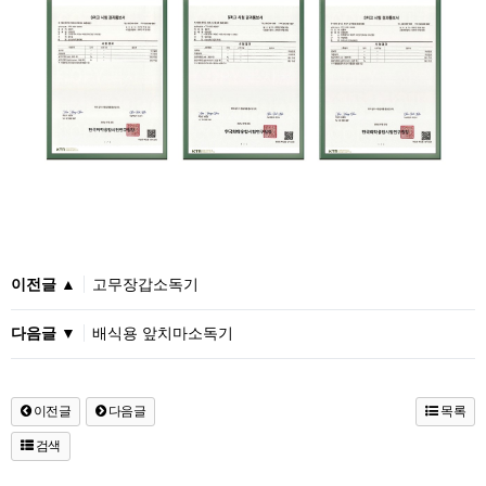
이전글 ▲
고무장갑소독기
다음글 ▼
배식용 앞치마소독기
이전글
다음글
목록
검색