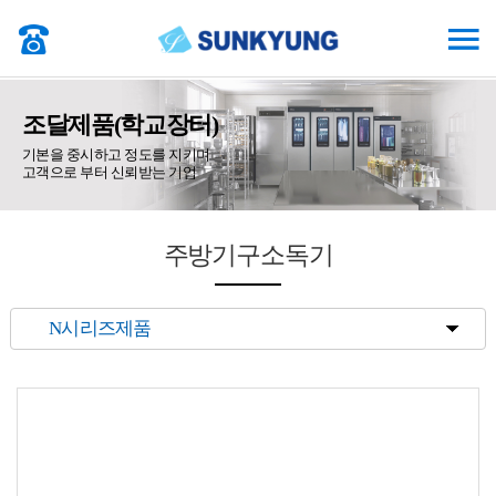
조달제품(학교장터)
기본을 중시하고 정도를 지키며
고객으로 부터 신뢰받는 기업
주방기구소독기
· N시리즈제품
· NL시리즈제품
· U시리즈제품
· 열풍소독기