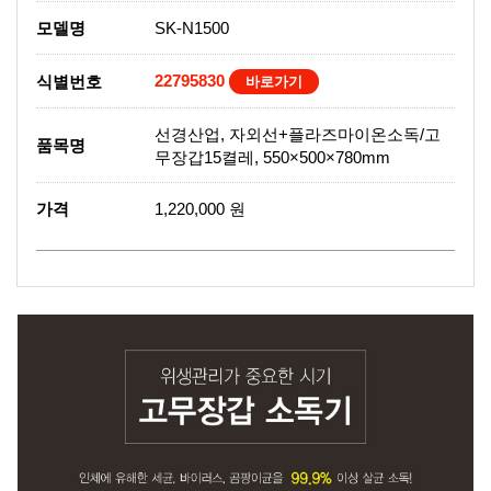
모델명
SK-N1500
22795830
식별번호
바로가기
선경산업, 자외선+플라즈마이온소독/고
품목명
무장갑15켤레, 550×500×780mm
가격
1,220,000 원