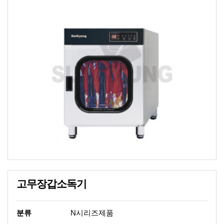
· UV식판디스펜서
· UV수저디스펜서
· 장난감 소독기
· 군부대 소독기
고무장갑소독기
분류
N시리즈제품