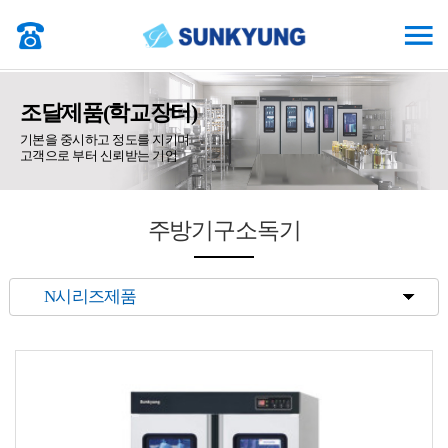
조달제품(학교장터)
기본을 중시하고 정도를 지키며
고객으로 부터 신뢰받는 기업
주방기구소독기
· N시리즈제품
· NL시리즈제품
· U시리즈제품
· 열풍소독기